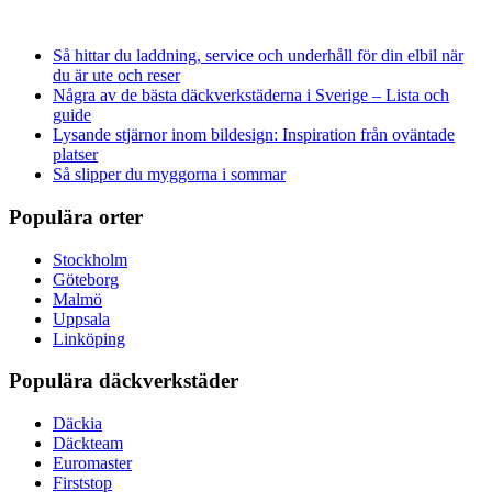
Så hittar du laddning, service och underhåll för din elbil när
du är ute och reser
Några av de bästa däckverkstäderna i Sverige – Lista och
guide
Lysande stjärnor inom bildesign: Inspiration från oväntade
platser
Så slipper du myggorna i sommar
Populära orter
Stockholm
Göteborg
Malmö
Uppsala
Linköping
Populära däckverkstäder
Däckia
Däckteam
Euromaster
Firststop