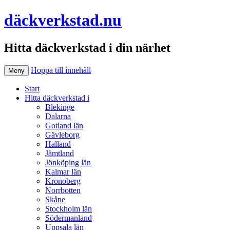
däckverkstad.nu
Hitta däckverkstad i din närhet
Hoppa till innehåll
Meny
Start
Hitta däckverkstad i
Blekinge
Dalarna
Gotland län
Gävleborg
Halland
Jämtland
Jönköping län
Kalmar län
Kronoberg
Norrbotten
Skåne
Stockholm län
Södermanland
Uppsala län