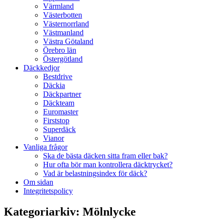
Värmland
Västerbotten
Västernorrland
Västmanland
Västra Götaland
Örebro län
Östergötland
Däckkedjor
Bestdrive
Däckia
Däckpartner
Däckteam
Euromaster
Firststop
Superdäck
Vianor
Vanliga frågor
Ska de bästa däcken sitta fram eller bak?
Hur ofta bör man kontrollera däcktrycket?
Vad är belastningsindex för däck?
Om sidan
Integritetspolicy
Kategoriarkiv:
Mölnlycke