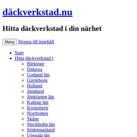
däckverkstad.nu
Hitta däckverkstad i din närhet
Hoppa till innehåll
Meny
Start
Hitta däckverkstad i
Blekinge
Dalarna
Gotland län
Gävleborg
Halland
Jämtland
Jönköping län
Kalmar län
Kronoberg
Norrbotten
Skåne
Stockholm län
Södermanland
Uppsala län