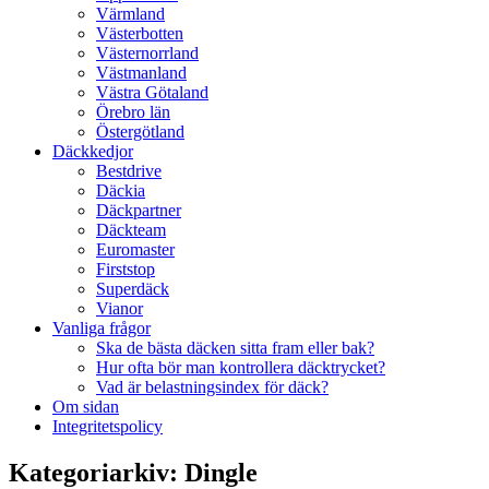
Värmland
Västerbotten
Västernorrland
Västmanland
Västra Götaland
Örebro län
Östergötland
Däckkedjor
Bestdrive
Däckia
Däckpartner
Däckteam
Euromaster
Firststop
Superdäck
Vianor
Vanliga frågor
Ska de bästa däcken sitta fram eller bak?
Hur ofta bör man kontrollera däcktrycket?
Vad är belastningsindex för däck?
Om sidan
Integritetspolicy
Kategoriarkiv:
Dingle