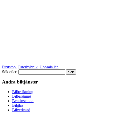
Firststop
,
Österbybruk
,
Uppsala län
Sök efter:
Andra biltjänster
Bilbesiktning
Bilbärgning
Bensinstation
Bilglas
Bilverkstad