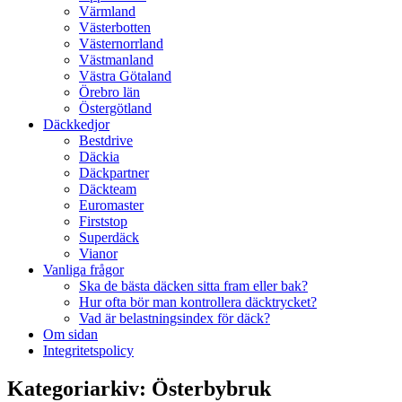
Värmland
Västerbotten
Västernorrland
Västmanland
Västra Götaland
Örebro län
Östergötland
Däckkedjor
Bestdrive
Däckia
Däckpartner
Däckteam
Euromaster
Firststop
Superdäck
Vianor
Vanliga frågor
Ska de bästa däcken sitta fram eller bak?
Hur ofta bör man kontrollera däcktrycket?
Vad är belastningsindex för däck?
Om sidan
Integritetspolicy
Kategoriarkiv:
Österbybruk