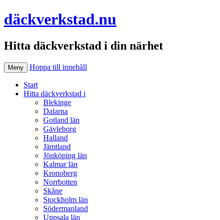
däckverkstad.nu
Hitta däckverkstad i din närhet
Hoppa till innehåll
Meny
Start
Hitta däckverkstad i
Blekinge
Dalarna
Gotland län
Gävleborg
Halland
Jämtland
Jönköping län
Kalmar län
Kronoberg
Norrbotten
Skåne
Stockholm län
Södermanland
Uppsala län