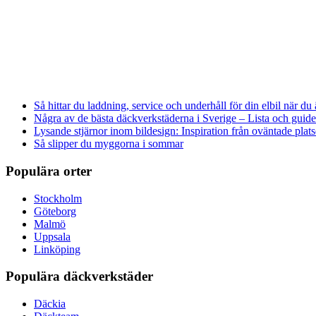
Så hittar du laddning, service och underhåll för din elbil när du 
Några av de bästa däckverkstäderna i Sverige – Lista och guide
Lysande stjärnor inom bildesign: Inspiration från oväntade plats
Så slipper du myggorna i sommar
Populära orter
Stockholm
Göteborg
Malmö
Uppsala
Linköping
Populära däckverkstäder
Däckia