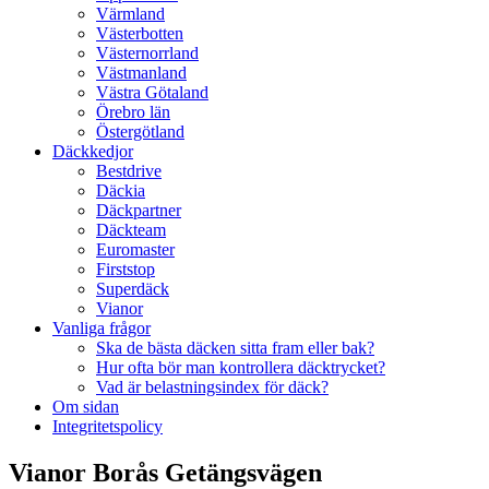
Värmland
Västerbotten
Västernorrland
Västmanland
Västra Götaland
Örebro län
Östergötland
Däckkedjor
Bestdrive
Däckia
Däckpartner
Däckteam
Euromaster
Firststop
Superdäck
Vianor
Vanliga frågor
Ska de bästa däcken sitta fram eller bak?
Hur ofta bör man kontrollera däcktrycket?
Vad är belastningsindex för däck?
Om sidan
Integritetspolicy
Vianor Borås Getängsvägen