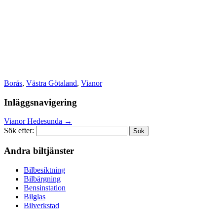
Borås
,
Västra Götaland
,
Vianor
Inläggsnavigering
Vianor Hedesunda
→
Sök efter:
Andra biltjänster
Bilbesiktning
Bilbärgning
Bensinstation
Bilglas
Bilverkstad