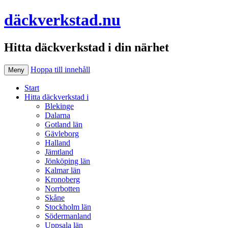
däckverkstad.nu
Hitta däckverkstad i din närhet
Hoppa till innehåll
Meny
Start
Hitta däckverkstad i
Blekinge
Dalarna
Gotland län
Gävleborg
Halland
Jämtland
Jönköping län
Kalmar län
Kronoberg
Norrbotten
Skåne
Stockholm län
Södermanland
Uppsala län