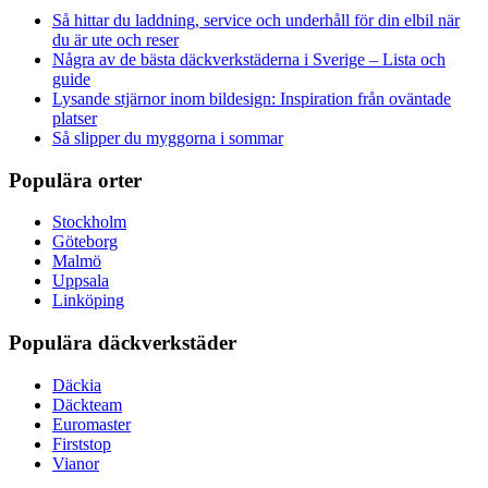
Så hittar du laddning, service och underhåll för din elbil när
du är ute och reser
Några av de bästa däckverkstäderna i Sverige – Lista och
guide
Lysande stjärnor inom bildesign: Inspiration från oväntade
platser
Så slipper du myggorna i sommar
Populära orter
Stockholm
Göteborg
Malmö
Uppsala
Linköping
Populära däckverkstäder
Däckia
Däckteam
Euromaster
Firststop
Vianor