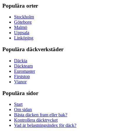
Populära orter
Stockholm
Göteborg
Malmö
Uppsala
Linköping
Populära däckverkstäder
Däckia
Däckteam
Euromaster
Firststop
Vianor
Populära sidor
Start
Om sidan
Bästa däcken fram eller bak?
Kontrollera däcktrycket
Vad är belastningsindex för däck?