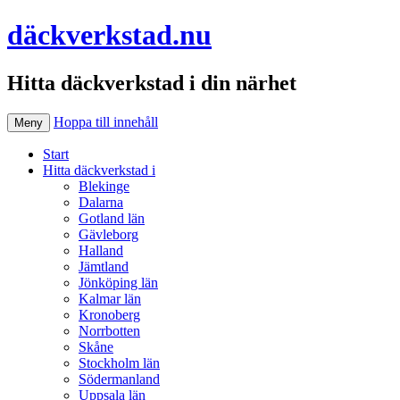
däckverkstad.nu
Hitta däckverkstad i din närhet
Hoppa till innehåll
Meny
Start
Hitta däckverkstad i
Blekinge
Dalarna
Gotland län
Gävleborg
Halland
Jämtland
Jönköping län
Kalmar län
Kronoberg
Norrbotten
Skåne
Stockholm län
Södermanland
Uppsala län