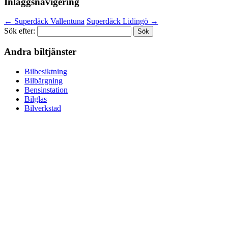
Inläggsnavigering
←
Superdäck Vallentuna
Superdäck Lidingö
→
Sök efter:
Andra biltjänster
Bilbesiktning
Bilbärgning
Bensinstation
Bilglas
Bilverkstad