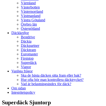
Värmland
Västerbotten
Västernorrland
Västmanland
Västra Götaland
Örebro län
Östergötland
Däckkedjor
Bestdrive
Däckia
Däckpartner
Däckteam
Euromaster
Firststop
Superdäck
Vianor
Vanliga frågor
Ska de bästa däcken sitta fram eller bak?
Hur ofta bör man kontrollera däcktrycket?
Vad är belastningsindex för däck?
Om sidan
Integritetspolicy
Superdäck Sjuntorp