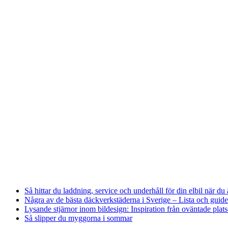
Så hittar du laddning, service och underhåll för din elbil när du 
Några av de bästa däckverkstäderna i Sverige – Lista och guide
Lysande stjärnor inom bildesign: Inspiration från oväntade plats
Så slipper du myggorna i sommar