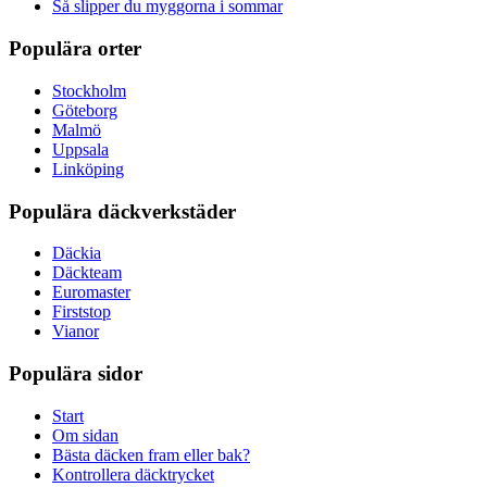
Så slipper du myggorna i sommar
Populära orter
Stockholm
Göteborg
Malmö
Uppsala
Linköping
Populära däckverkstäder
Däckia
Däckteam
Euromaster
Firststop
Vianor
Populära sidor
Start
Om sidan
Bästa däcken fram eller bak?
Kontrollera däcktrycket