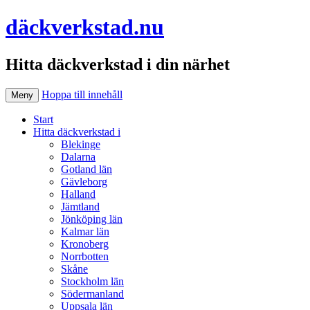
däckverkstad.nu
Hitta däckverkstad i din närhet
Hoppa till innehåll
Meny
Start
Hitta däckverkstad i
Blekinge
Dalarna
Gotland län
Gävleborg
Halland
Jämtland
Jönköping län
Kalmar län
Kronoberg
Norrbotten
Skåne
Stockholm län
Södermanland
Uppsala län