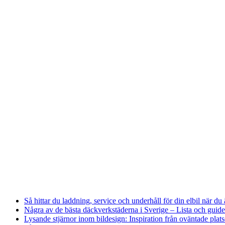
Så hittar du laddning, service och underhåll för din elbil när du 
Några av de bästa däckverkstäderna i Sverige – Lista och guide
Lysande stjärnor inom bildesign: Inspiration från oväntade plats