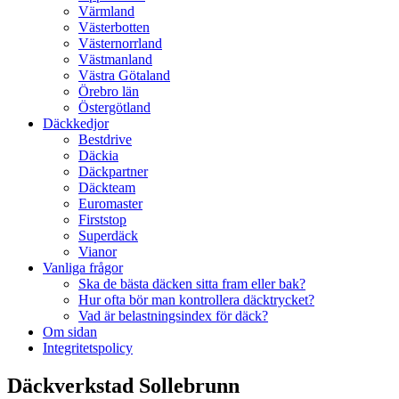
Värmland
Västerbotten
Västernorrland
Västmanland
Västra Götaland
Örebro län
Östergötland
Däckkedjor
Bestdrive
Däckia
Däckpartner
Däckteam
Euromaster
Firststop
Superdäck
Vianor
Vanliga frågor
Ska de bästa däcken sitta fram eller bak?
Hur ofta bör man kontrollera däcktrycket?
Vad är belastningsindex för däck?
Om sidan
Integritetspolicy
Däckverkstad Sollebrunn