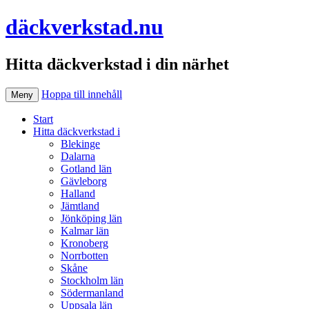
däckverkstad.nu
Hitta däckverkstad i din närhet
Hoppa till innehåll
Meny
Start
Hitta däckverkstad i
Blekinge
Dalarna
Gotland län
Gävleborg
Halland
Jämtland
Jönköping län
Kalmar län
Kronoberg
Norrbotten
Skåne
Stockholm län
Södermanland
Uppsala län