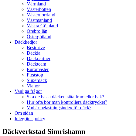
Värmland
Västerbotten
Västernorrland
Västmanland
Västra Götaland
Örebro län
Östergötland
Däckkedjor
Bestdrive
Däckia
Däckpartner
Däckteam
Euromaster
Firststop
Superdäck
Vianor
Vanliga frågor
Ska de bästa däcken sitta fram eller bak?
Hur ofta bör man kontrollera däcktrycket?
Vad är belastningsindex för däck?
Om sidan
Integritetspolicy
Däckverkstad Simrishamn