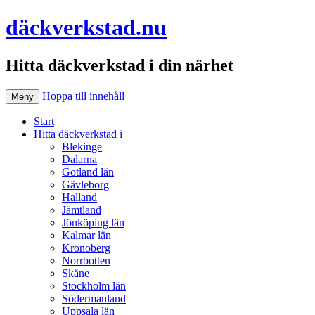
däckverkstad.nu
Hitta däckverkstad i din närhet
Hoppa till innehåll
Meny
Start
Hitta däckverkstad i
Blekinge
Dalarna
Gotland län
Gävleborg
Halland
Jämtland
Jönköping län
Kalmar län
Kronoberg
Norrbotten
Skåne
Stockholm län
Södermanland
Uppsala län