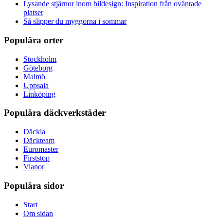
Lysande stjärnor inom bildesign: Inspiration från oväntade
platser
Så slipper du myggorna i sommar
Populära orter
Stockholm
Göteborg
Malmö
Uppsala
Linköping
Populära däckverkstäder
Däckia
Däckteam
Euromaster
Firststop
Vianor
Populära sidor
Start
Om sidan