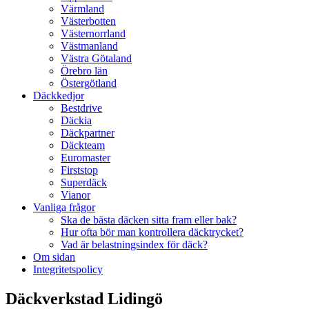
Värmland
Västerbotten
Västernorrland
Västmanland
Västra Götaland
Örebro län
Östergötland
Däckkedjor
Bestdrive
Däckia
Däckpartner
Däckteam
Euromaster
Firststop
Superdäck
Vianor
Vanliga frågor
Ska de bästa däcken sitta fram eller bak?
Hur ofta bör man kontrollera däcktrycket?
Vad är belastningsindex för däck?
Om sidan
Integritetspolicy
Däckverkstad Lidingö