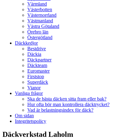
Värmland
Västerbotten
Västernorrland
Västmanland
Västra Götaland
Örebro län
Östergötland
Däckkedjor
Bestdrive
Däckia
Däckpartner
Däckteam
Euromaster
Firststop
Superdäck
Vianor
Vanliga frågor
Ska de bästa däcken sitta fram eller bak?
Hur ofta bör man kontrollera däcktrycket?
Vad är belastningsindex för däck?
Om sidan
Integritetspolicy
Däckverkstad Laholm