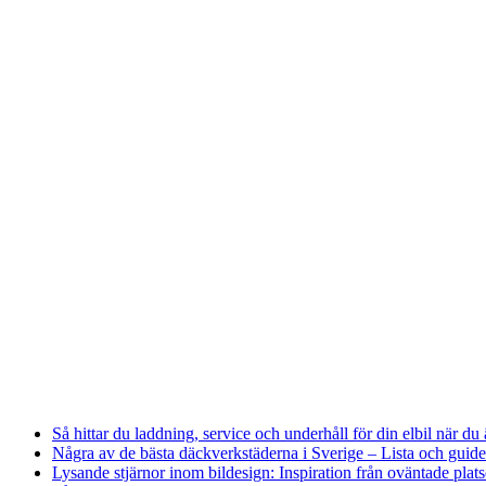
Så hittar du laddning, service och underhåll för din elbil när du 
Några av de bästa däckverkstäderna i Sverige – Lista och guide
Lysande stjärnor inom bildesign: Inspiration från oväntade plats