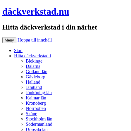
däckverkstad.nu
Hitta däckverkstad i din närhet
Hoppa till innehåll
Meny
Start
Hitta däckverkstad i
Blekinge
Dalarna
Gotland län
Gävleborg
Halland
Jämtland
Jönköping län
Kalmar län
Kronoberg
Norrbotten
Skåne
Stockholm län
Södermanland
Uppsala län