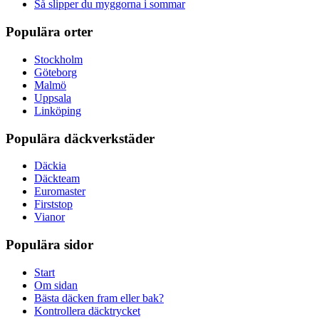
Så slipper du myggorna i sommar
Populära orter
Stockholm
Göteborg
Malmö
Uppsala
Linköping
Populära däckverkstäder
Däckia
Däckteam
Euromaster
Firststop
Vianor
Populära sidor
Start
Om sidan
Bästa däcken fram eller bak?
Kontrollera däcktrycket