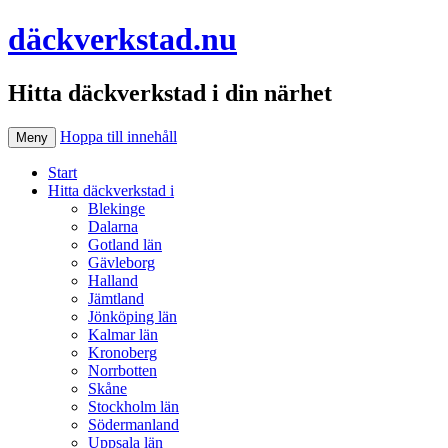
däckverkstad.nu
Hitta däckverkstad i din närhet
Hoppa till innehåll
Meny
Start
Hitta däckverkstad i
Blekinge
Dalarna
Gotland län
Gävleborg
Halland
Jämtland
Jönköping län
Kalmar län
Kronoberg
Norrbotten
Skåne
Stockholm län
Södermanland
Uppsala län