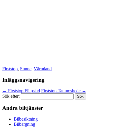
Firststop
,
Sunne
,
Värmland
Inläggsnavigering
←
Firststop Filipstad
Firststop Tanumshede
→
Sök efter:
Andra biltjänster
Bilbesiktning
Bilbärgning