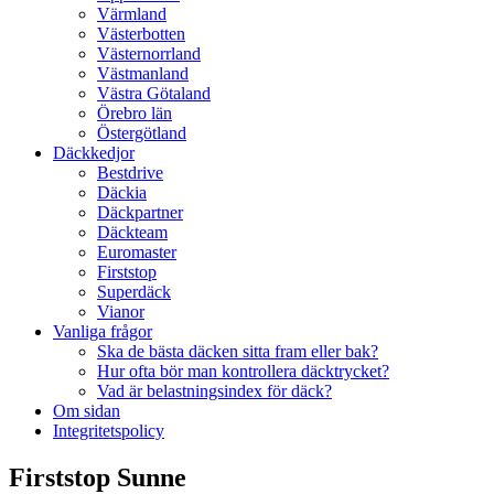
Värmland
Västerbotten
Västernorrland
Västmanland
Västra Götaland
Örebro län
Östergötland
Däckkedjor
Bestdrive
Däckia
Däckpartner
Däckteam
Euromaster
Firststop
Superdäck
Vianor
Vanliga frågor
Ska de bästa däcken sitta fram eller bak?
Hur ofta bör man kontrollera däcktrycket?
Vad är belastningsindex för däck?
Om sidan
Integritetspolicy
Firststop Sunne