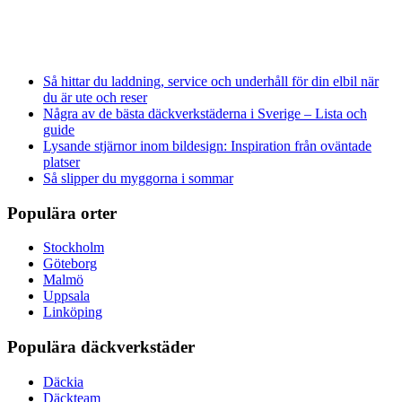
Så hittar du laddning, service och underhåll för din elbil när
du är ute och reser
Några av de bästa däckverkstäderna i Sverige – Lista och
guide
Lysande stjärnor inom bildesign: Inspiration från oväntade
platser
Så slipper du myggorna i sommar
Populära orter
Stockholm
Göteborg
Malmö
Uppsala
Linköping
Populära däckverkstäder
Däckia
Däckteam