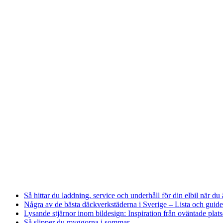
Så hittar du laddning, service och underhåll för din elbil när du 
Några av de bästa däckverkstäderna i Sverige – Lista och guide
Lysande stjärnor inom bildesign: Inspiration från oväntade plats
Så slipper du myggorna i sommar