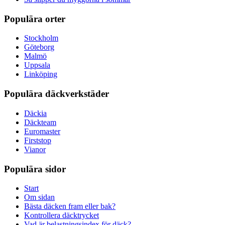
Populära orter
Stockholm
Göteborg
Malmö
Uppsala
Linköping
Populära däckverkstäder
Däckia
Däckteam
Euromaster
Firststop
Vianor
Populära sidor
Start
Om sidan
Bästa däcken fram eller bak?
Kontrollera däcktrycket
Vad är belastningsindex för däck?