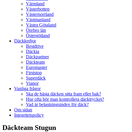
Värmland
Västerbotten
Västernorrland
Västmanland
Västra Götaland
Örebro län
Östergötland
Däckkedjor
Bestdrive
Däckia
Däckpartner
Däckteam
Euromaster
Firststop
Superdäck
Vianor
Vanliga frågor
Ska de bästa däcken sitta fram eller bak?
Hur ofta bör man kontrollera däcktrycket?
Vad är belastningsindex för däck?
Om sidan
Integritetspolicy
Däckteam Stugun