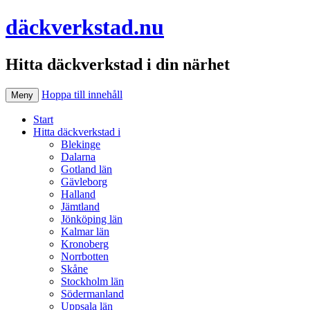
däckverkstad.nu
Hitta däckverkstad i din närhet
Hoppa till innehåll
Meny
Start
Hitta däckverkstad i
Blekinge
Dalarna
Gotland län
Gävleborg
Halland
Jämtland
Jönköping län
Kalmar län
Kronoberg
Norrbotten
Skåne
Stockholm län
Södermanland
Uppsala län