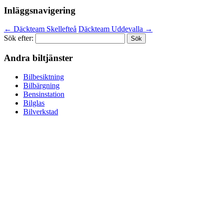
Inläggsnavigering
←
Däckteam Skellefteå
Däckteam Uddevalla
→
Sök efter:
Andra biltjänster
Bilbesiktning
Bilbärgning
Bensinstation
Bilglas
Bilverkstad