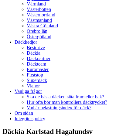
Värmland
Västerbotten
Västernorrland
Västmanland
Västra Götaland
Örebro län
Östergötland
Däckkedjor
Bestdrive
Däckia
Däckpartner
Däckteam
Euromaster
Firststop
Superdäck
Vianor
Vanliga frågor
Ska de bästa däcken sitta fram eller bak?
Hur ofta bör man kontrollera däcktrycket?
Vad är belastningsindex för däck?
Om sidan
Integritetspolicy
Däckia Karlstad Hagalundsv