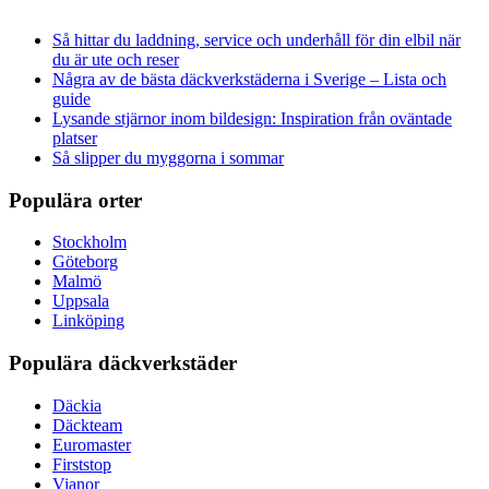
Så hittar du laddning, service och underhåll för din elbil när
du är ute och reser
Några av de bästa däckverkstäderna i Sverige – Lista och
guide
Lysande stjärnor inom bildesign: Inspiration från oväntade
platser
Så slipper du myggorna i sommar
Populära orter
Stockholm
Göteborg
Malmö
Uppsala
Linköping
Populära däckverkstäder
Däckia
Däckteam
Euromaster
Firststop
Vianor