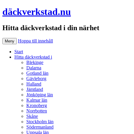
däckverkstad.nu
Hitta däckverkstad i din närhet
Hoppa till innehåll
Meny
Start
Hitta däckverkstad i
Blekinge
Dalarna
Gotland län
Gävleborg
Halland
Jämtland
Jönköping län
Kalmar län
Kronoberg
Norrbotten
Skåne
Stockholm län
Södermanland
Uppsala län