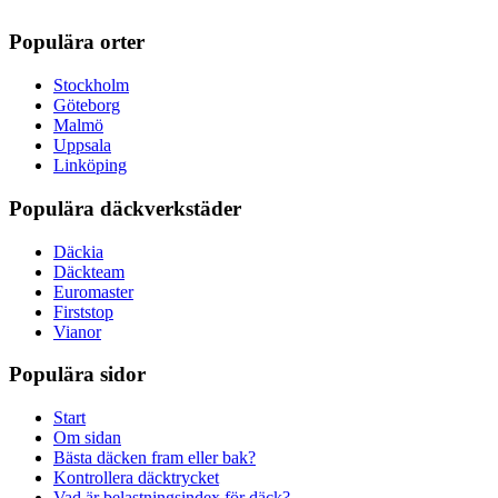
Populära orter
Stockholm
Göteborg
Malmö
Uppsala
Linköping
Populära däckverkstäder
Däckia
Däckteam
Euromaster
Firststop
Vianor
Populära sidor
Start
Om sidan
Bästa däcken fram eller bak?
Kontrollera däcktrycket
Vad är belastningsindex för däck?