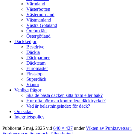
Värmland
Västerbotten
Västernorrland
Västmanland
Västra Götaland
Örebro län
Östergötland
Däckkedjor
Bestdrive
Däckia
Däckpartner
Däckteam
Euromaster
Firststop
Superdäck
Vianor
Vanliga frågor
Ska de bästa däcken sitta fram eller bak?
Hur ofta bör man kontrollera däcktrycket?
Vad är belastningsindex för däck?
Om sidan
Integritetspolicy
Publicerat
5 maj, 2025
vid
640 × 427
under
Vikten av Punktsvetsar i
Fordonsreparationer och Tillverkning
.