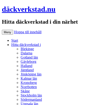
däckverkstad.nu
Hitta däckverkstad i din närhet
Hoppa till innehåll
Meny
Start
Hitta däckverkstad i
Blekinge
Dalarna
Gotland län
Gävleborg
Halland
Jämtland
Jönköping län
Kalmar län
Kronoberg
Norrbotten
Skåne
Stockholm län
Södermanland
Uppsala län